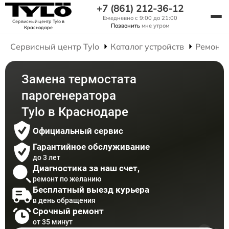
+7 (861) 212-36-12
Ежедневно с 9:00 до 21:00
Сервисный центр Tylo
в
Позвонить
мне утром
Краснодаре
Сервисный центр Tylo
Каталог устройств
Ремонт 
Замена термостата
парогенератора
Tylo в Краснодаре
Официальный сервис
Гарантийное обслуживание
до 3 лет
Диагностика за наш счет,
ремонт по желанию
Бесплатный выезд курьера
в день обращения
Срочный ремонт
от 35 минут